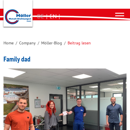
DE
|
EN
|
Home
/
Company
/
Möller-Blog
/
Beitrag lesen
Family dad