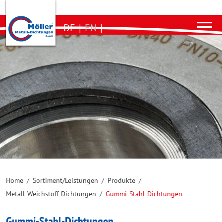
DE
|
EN
|
Home
/
Sortiment/Leistungen
/
Produkte
/
Metall-Weichstoff-Dichtungen
/
Gummi-Stahl-Dichtungen
Gummi-Stahl-Dichtungen