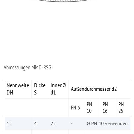
Abmessungen MMD-RSG
Nennweite
Dicke
InnenØ
Außendurchmesser d2
DN
S
d1
PN
PN
PN
PN 6
10
16
25
15
4
22
-
Ø PN 40 verwenden