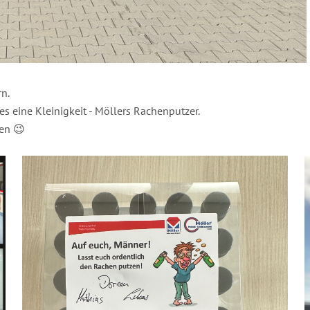
rn.
 es eine Kleinigkeit - Möllers Rachenputzer.
en 😉