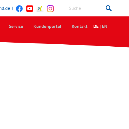
md.de
|
Service
Kundenportal
Kontakt
DE
|
EN