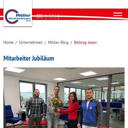
DE
|
EN
|
Home
/
Unternehmen
/
Möller-Blog
/
Beitrag lesen
Mitarbeiter Jubiläum