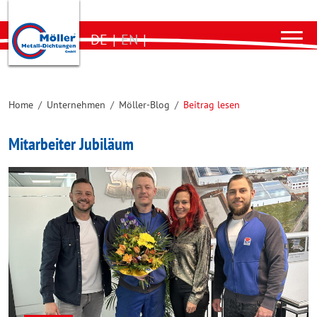
DE
|
EN
|
Home
/
Unternehmen
/
Möller-Blog
/
Beitrag lesen
Mitarbeiter Jubiläum