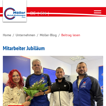
DE
|
EN
|
Home
/
Unternehmen
/
Möller-Blog
/
Beitrag lesen
Mitarbeiter Jubiläum