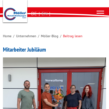
DE
|
EN
|
Home
/
Unternehmen
/
Möller-Blog
/
Beitrag lesen
Mitarbeiter Jubiläum