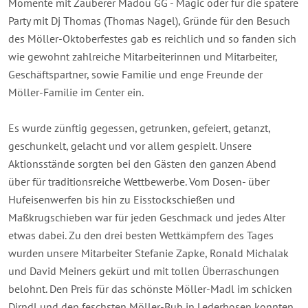
Momente mit Zauberer Madou
GG - Magic
oder für die spätere
Party mit Dj Thomas (Thomas Nagel), Gründe für den Besuch
des Möller-Oktoberfestes gab es reichlich und so fanden sich
wie gewohnt zahlreiche Mitarbeiterinnen und Mitarbeiter,
Geschäftspartner, sowie Familie und enge Freunde der
Möller-Familie im Center ein.
Es wurde zünftig gegessen, getrunken, gefeiert, getanzt,
geschunkelt, gelacht und vor allem gespielt. Unsere
Aktionsstände sorgten bei den Gästen den ganzen Abend
über für traditionsreiche Wettbewerbe. Vom Dosen- über
Hufeisenwerfen bis hin zu Eisstockschießen und
Maßkrugschieben war für jeden Geschmack und jedes Alter
etwas dabei. Zu den drei besten Wettkämpfern des Tages
wurden unsere Mitarbeiter Stefanie Zapke, Ronald Michalak
und David Meiners gekürt und mit tollen Überraschungen
belohnt. Den Preis für das schönste Möller-Madl im schicken
Dirndl und den feschsten Möller-Bub in Lederhosen konnten