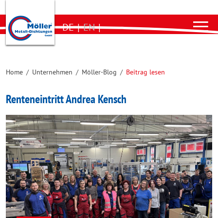
DE
|
EN
|
Home
/
Unternehmen
/
Möller-Blog
/
Beitrag lesen
Renteneintritt Andrea Kensch