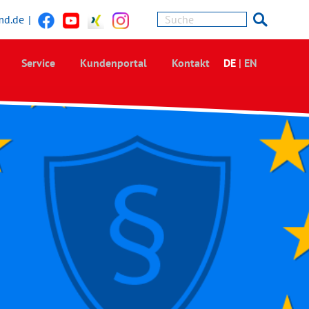
md.de
|
Service
Kundenportal
Kontakt
DE
|
EN